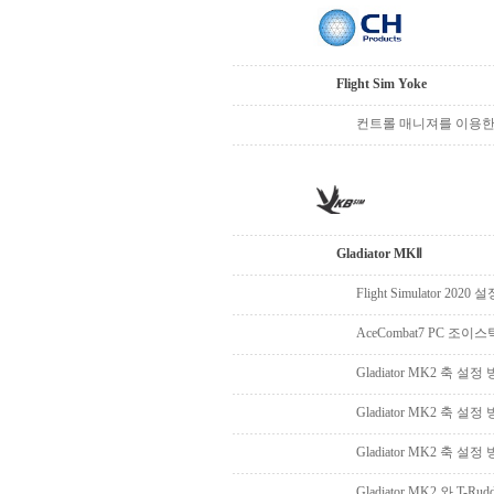
Flight Sim Yoke
컨트롤 매니져를 이용
Gladiator MKⅡ
Flight Simulator 2020
AceCombat7 PC 조이
Gladiator MK2 축 설
Gladiator MK2 축 설정 방
Gladiator MK2 축 설정 방법
Gladiator MK2 와 T