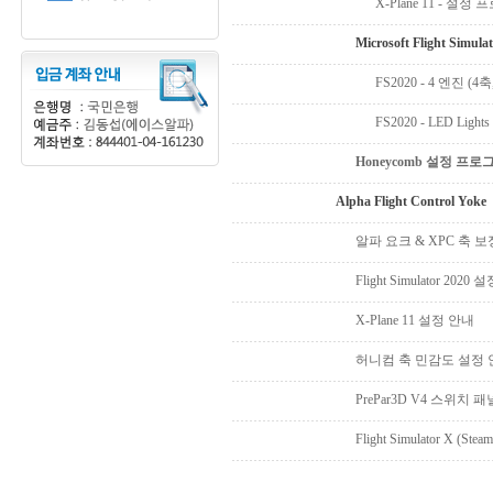
X-Plane 11 - 설
Microsoft Flight Simu
FS2020 - 4 엔진 
FS2020 - LED L
Honeycomb 설정 프
Alpha Flight Control Yoke
알파 요크 & XPC 축 
Flight Simulator 2020
X-Plane 11 설정 안내
허니컴 축 민감도 설정 
PrePar3D V4 스위치 
Flight Simulator X (